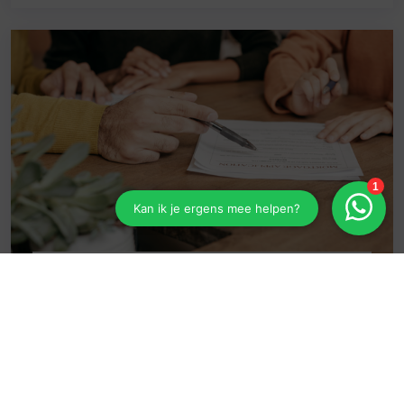
Scan Particuliere verzekeringen
Met deze scan wil ons kantoor nagaan wat
er eventueel is gewijzigd (of op korte termijn
gaat wijzigen) in uw huidige situatie. Naar
aanleiding van uw antwoorden wordt ons
eventueel eerder afgegeven advies