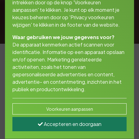
intrekken door op de knop 'Voorkeuren
aanpassen' te klikken. Je kunt op elk moment je
keuzes beheren door op 'Privacy voorkeuren
wijzigen' te klikken in de footer van de website.
Waar gebruiken we jouw gegevens voor?
De apparaat kenmerken actief scannen voor
identificatie. Informatie op een apparaat opslaan
en/of openen. Marketing gerelateerde
activiteiten, zoals het tonen van
Voorkom hoge kosten
gepersonaliseerde advertenties en content,
bij schade aan anderen.
advertentie- en contentmeting, inzichten in het
publiek en productontwikkeling.
Een ongeluk zit in een klein hoekje. De kosten
Voorkeuren aanpassen
kunnen oplopen tot duizenden euro’s.
Met een aansprakelijkheidsverzekering bent u
Accepteren en doorgaan
beschermd tegen onverwachte financiële
risico’s.