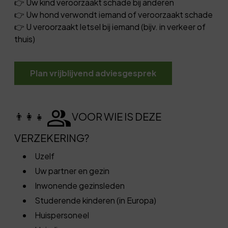
👉 Uw kind veroorzaakt schade bij anderen
👉 Uw hond verwondt iemand of veroorzaakt schade
👉 U veroorzaakt letsel bij iemand (bijv. in verkeer of
thuis)
Plan vrijblijvend adviesgesprek
👨‍👩‍👧
VOOR WIE IS DEZE
VERZEKERING?
Uzelf
Uw partner en gezin
Inwonende gezinsleden
Studerende kinderen (in Europa)
Huispersoneel