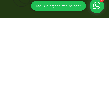
Hoflaan 1
9861 BN
Grootegast
0657593170
janpieter@bedrijfsrisicoadvies.nl
Navigeren
Zakelijk