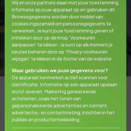
Wij en onze partners slaan met jouw toestemming
informatie op jouw apparaat op en gebruiken dit.
Browsegegevens worden door middel van
cookies ingezameld om persoonsgegevens te
verwerken. Je kunt jouw toestemming geven of
intrekken door op de knop 'Voorkeuren
aanpassen' te klikken. Je kunt op elk moment je
keuzes beheren door op 'Privacy voorkeuren
wijzigen' te klikken in de footer van de website.
Waar gebruiken we jouw gegevens voor?
De apparaat kenmerken actief scannen voor
identificatie. Informatie op een apparaat opslaan
en/of openen. Marketing gerelateerde
activiteiten, zoals het tonen van
Is een bedrijfspand kopen uw droom?
gepersonaliseerde advertenties en content,
Misschien is het niet mogelijk dit uit eigen
advertentie- en contentmeting, inzichten in het
middelen te financieren. Een zakelijke
publiek en productontwikkeling.
hypotheek is dan de meest gekozen
oplossing.