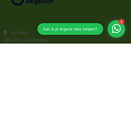
Hoflaan 1
9861 BN
Grootegast
0657593170
janpieter@bedrijfsrisicoadvies.nl
Navigeren
Zakelijk
Particulier
Direct regelen
Service