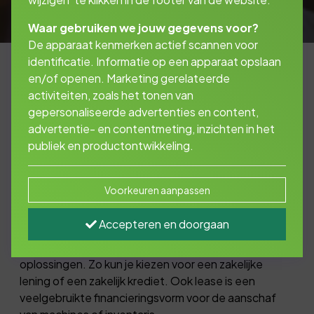
Waar gebruiken we jouw gegevens voor?
De apparaat kenmerken actief scannen voor
identificatie. Informatie op een apparaat opslaan
en/of openen. Marketing gerelateerde
activiteiten, zoals het tonen van
Als ondernemer wilt u vooruit en investeren in
gepersonaliseerde advertenties en content,
nieuwe machines en inventaris. Vaak kunt of
advertentie- en contentmeting, inzichten in het
wilt u dat niet allemaal zelf bekostigen.
publiek en productontwikkeling.
Daarvoor kunt u een zakelijke lening
aanvragen.
Voorkeuren aanpassen
Accepteren en doorgaan
Hoe financieren?
Hiervoor bieden geldverstrekkers verschillende
oplossingen. Zo kun je kiezen voor een zakelijke
lening of een zakelijk krediet. Ook lease is een
veelgebruikte financieringsvorm voor de aanschaf