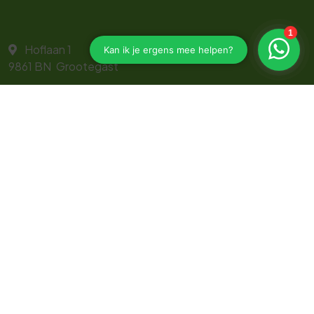
Hoflaan 1
9861 BN
Grootegast
0657593170
janpieter@bedrijfsrisicoadvies.nl
Navigeren
Zakelijk
Particulier
Direct regelen
Service
Toolkit