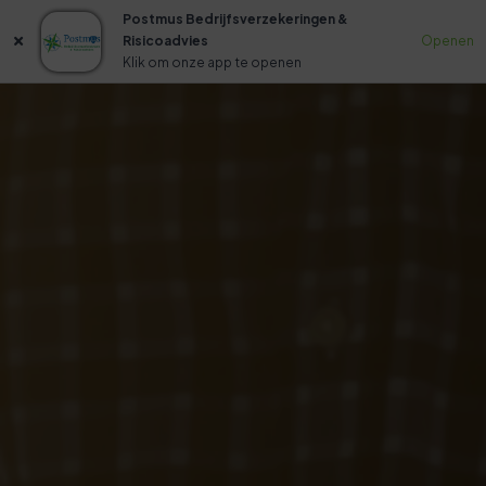
Postmus Bedrijfsverzekeringen &
Risicoadvies
Openen
Klik om onze app te openen