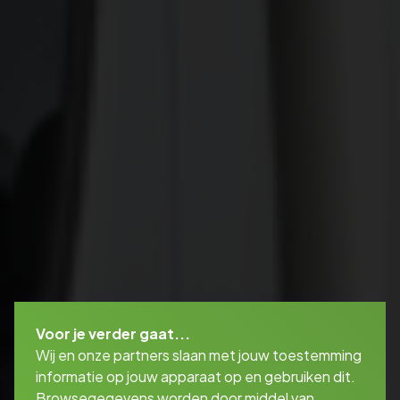
Voor je verder gaat...
Wij en onze partners slaan met jouw toestemming
informatie op jouw apparaat op en gebruiken dit.
Browsegegevens worden door middel van