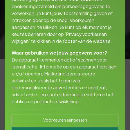
cookies ingezameld om persoonsgegevens te
verwerken. Je kunt jouw toestemming geven of
intrekken door op de knop 'Voorkeuren
aanpassen' te klikken. Je kunt op elk moment je
keuzes beheren door op 'Privacy voorkeuren
wijzigen' te klikken in de footer van de website.
Waar gebruiken we jouw gegevens voor?
De apparaat kenmerken actief scannen voor
identificatie. Informatie op een apparaat opslaan
en/of openen. Marketing gerelateerde
activiteiten, zoals het tonen van
Financiële zekerheid
gepersonaliseerde advertenties en content,
zoals u wilt
advertentie- en contentmeting, inzichten in het
publiek en productontwikkeling.
Als u een bestelauto koopt, bent u verplicht
Voorkeuren aanpassen
een WA-verzekering af te sluiten. Dit is snel te
doen, maar let op dat u hierbij de juiste keuzes