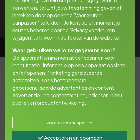
cookies ingezameld om persoonsgegevens te
verwerken. Je kunt jouw toestemming geven of
intrekken door op de knop 'Voorkeuren
aanpassen' te klikken. Je kunt op elk moment je
keuzes beheren door op 'Privacy voorkeuren
wijzigen' te klikken in de footer van de website.
Waar gebruiken we jouw gegevens voor?
De apparaat kenmerken actief scannen voor
identificatie. Informatie op een apparaat opslaan
en/of openen. Marketing gerelateerde
activiteiten, zoals het tonen van
Glasdekking afsluiten?
gepersonaliseerde advertenties en content,
advertentie- en contentmeting, inzichten in het
publiek en productontwikkeling.
Een kapotte ruit door een ongelukje in huis of
een onverwachts afgebroken tak van een
boom? De glasdekking dekt de schade die
Voorkeuren aanpassen
ontstaat aan de ruiten van uw huis. Ook als u
per ongeluk zelf uw ruit breekt.
Accepteren en doorgaan