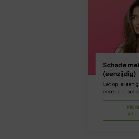
Schade me
(eenzijdig)
Let op: alleen g
eenzijdige scha
Klik h
schad