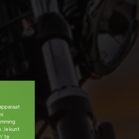
 apparaat
es
temming
. Je kunt
' te