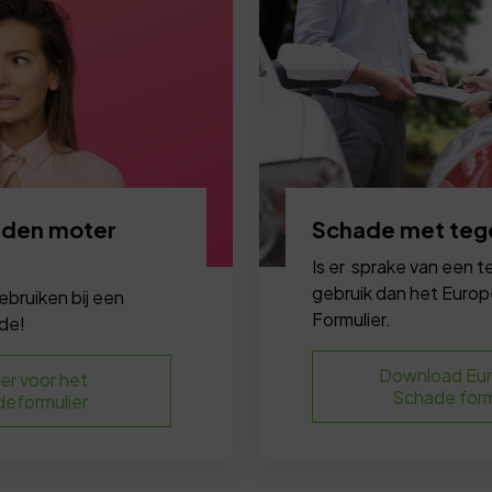
lden moter
Schade met tege
Is er sprake van een t
gebruik dan het Euro
ebruiken bij een
Formulier.
de!
Download Eu
ier voor het
Schade form
eformulier