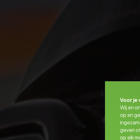
Voor je 
Wij en o
op en ge
ingezam
geven of
op elk m