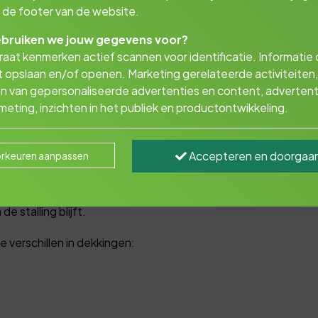
in de footer van de website.
bruiken we jouw gegevens voor?
aat kenmerken actief scannen voor identificatie. Informatie
 opslaan en/of openen. Marketing gerelateerde activiteiten,
n van gepersonaliseerde advertenties en content, advertent
rijfsverzekeringen & Risicoadvies
eting, inzichten in het publiek en productontwikkeling.
polis op maat!
Accepteren en doorgaa
rkeuren aanpassen
een hobby of zelfs een way of life. Uw motor goed en goedko
uw rijgedrag. Wist u overigens dat u ook voor een zomerdekkin
de stalling blijft.
 verschillen in dekkingen: