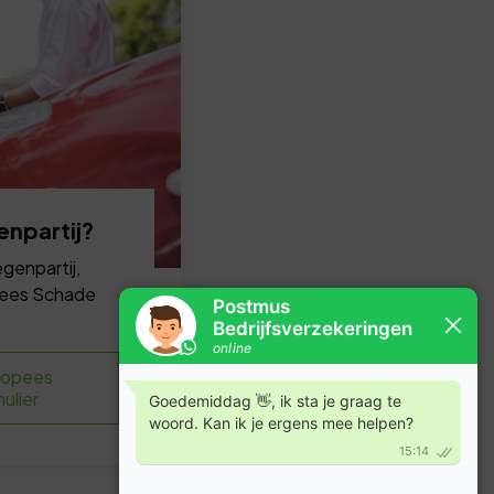
npartij?
egenpartij,
pees Schade
ropees
ulier