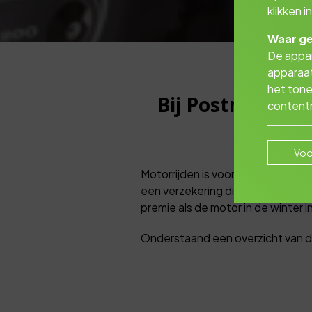
klikken 
Waar ge
De appar
apparaat
het tone
Bij Postmus Bed
contentm
Voo
Motorrijden is voor veel mensen 
een verzekering die aansluit bij 
premie als de motor in de winter in 
Onderstaand een overzicht van de