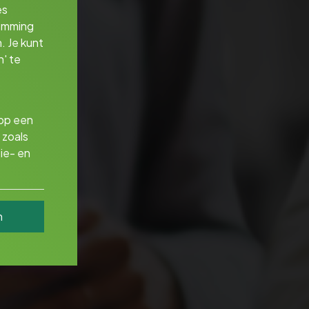
es
temming
. Je kunt
' te
 op een
 zoals
ie- en
n