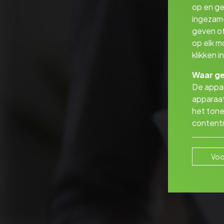
op en ge
ingezam
geven of
op elk m
klikken 
Waar ge
De appar
apparaat
het tone
contentm
Voo