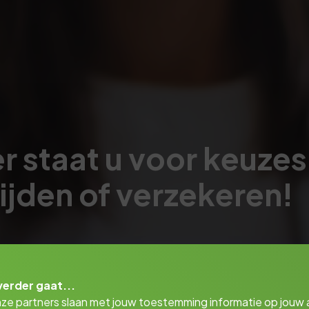
 staat u voor keuzes.
jden of verzekeren!
verder gaat...
nze partners slaan met jouw toestemming informatie op jouw