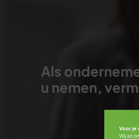
Als ondernemer
u nemen, vermi
Voor je 
Wij en o