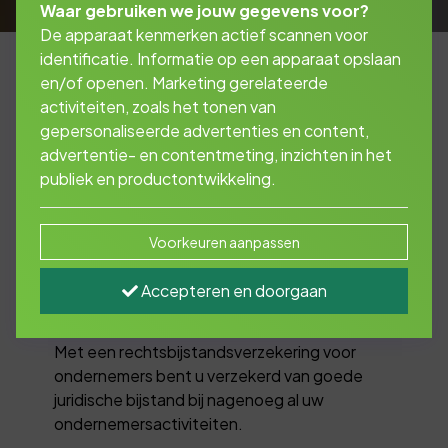
Waar gebruiken we jouw gegevens voor?
De apparaat kenmerken actief scannen voor
identificatie. Informatie op een apparaat opslaan
en/of openen. Marketing gerelateerde
activiteiten, zoals het tonen van
24/7 verzekerd van
gepersonaliseerde advertenties en content,
juridische hulp
advertentie- en contentmeting, inzichten in het
publiek en productontwikkeling.
U ontkomt er bijna niet meer aan: iedere
Voorkeuren aanpassen
ondernemer heeft wel eens een juridisch
probleem. Bijvoorbeeld met een werknemer,
Accepteren en doorgaan
de arbeidsinspectie, een leverancier, de
gemeente of over een contract.
Met een rechtsbijstandsverzekering voor
ondernemers bent u verzekerd van goede
juridische bijstand bij nagenoeg al uw
ondernemersactiviteiten.