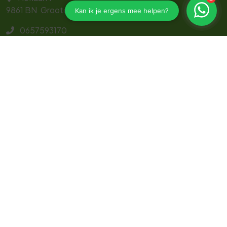
9861 BN
Grootegast
0657593170
janpieter@bedrijfsrisicoadvies.nl
Navigeren
Zakelijk
Particulier
Direct regelen
Service
Toolkit
Contact
Contact opnemen