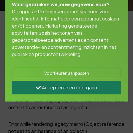
Waar gebruiken we jouw gegevens voor?
De apparaat kenmerken actief scannen voor
identificatie. Informatie op een apparaat opslaan
en/of openen. Marketing gerelateerde
activiteiten, zoals het tonen van
Uitlegvideo's
gepersonaliseerde advertenties en content,
werknemer & pensioen
advertentie- en contentmeting, inzichten in het
publiek en productontwikkeling.
Bekijk onderstaande video's voor een beter
Voorkeuren aanpassen
begrip van de verschillende onderwerpen!
Accepteren en doorgaan
Error while rendering legacy macro (Object reference
not set to an instance of an object.)
Error while rendering legacy macro (Object reference
not set to an instance of an object.)