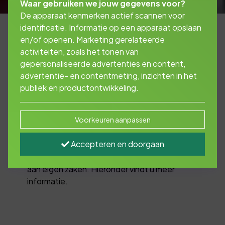
Waar gebruiken we jouw gegevens voor?
De apparaat kenmerken actief scannen voor
identificatie. Informatie op een apparaat opslaan
en/of openen. Marketing gerelateerde
activiteiten, zoals het tonen van
De werk- en landbouwmaterieelverzekering
gepersonaliseerde advertenties en content,
lijkt in de basis erg op een autoverzekering.
advertentie- en contentmeting, inzichten in het
De WA-dekking voldoet minimaal aan de
publiek en productontwikkeling.
W.A.M.-strik, maar voor aansprakelijkheid kent
de werk- en landbouwmaterieelverzekering
nog een aantal specifieke dekkingen.
Voorkeuren aanpassen
Dat zijn bijvoorbeeld een dekking voor schade
Accepteren en doorgaan
aan ondergrondse zaken zoals kabels en
leidingen, sloopwerkzaamheden en schade
aan eigen zaken. Hieronder vindt u meer
informatie.